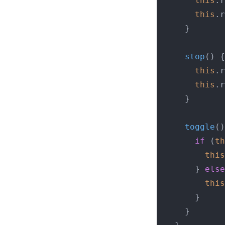
this
.
r
this
.
r
    }

stop
(
) {

this
.
r
this
.
r
    }

toggle
(
)
if
 (
th
this
      } 
else
this
      }

    }
