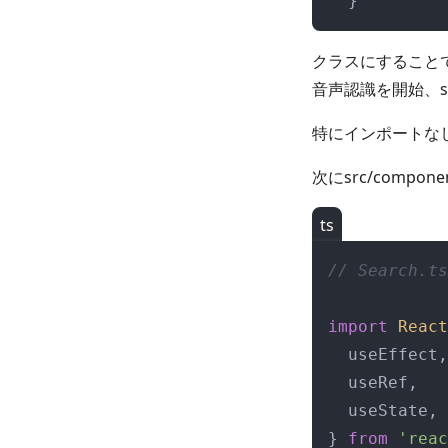
クラスにすることで
音声認識を開始、s
特にインポートな
次にsrc/compo
ts
// Search.ts
import
React
  useEffect,

  useRef,

  useState,

} 
from
'reac