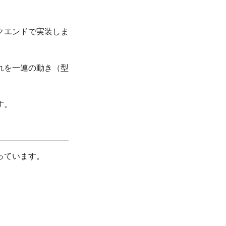
クエンドで実装しま
れを一連の動き（型
す。
っています。