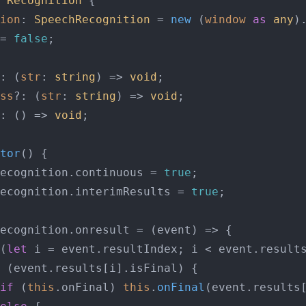
Recognition
 {

ion
: 
SpeechRecognition
 = 
new
 (
window
as
any
)
= 
false
;

: 
(
str
: 
string
) =>
void
;

ss
?: 
(
str
: 
string
) =>
void
;

: 
() =>
void
;

tor
(
) {

ecognition
.
continuous
 = 
true
;

ecognition
.
interimResults
 = 
true
;

ecognition
.
onresult
 = 
(
event
) =>
 {

(
let
 i = event.
resultIndex
; i < event.
result
 (event.
results
[i].
isFinal
) {

if
 (
this
.
onFinal
) 
this
.
onFinal
(event.
results