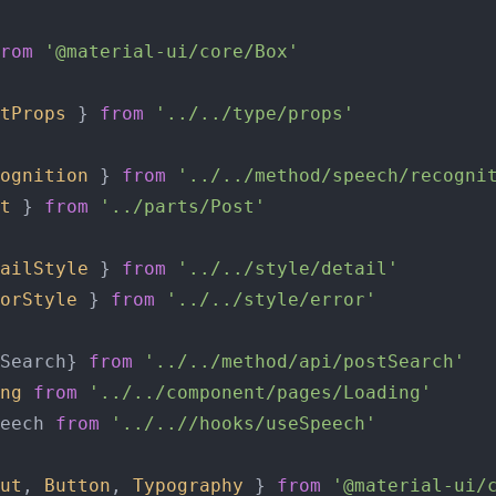
rom
'@material-ui/core/Box'
tProps
 } 
from
'../../type/props'
ognition
 } 
from
'../../method/speech/recogni
t
 } 
from
'../parts/Post'
ailStyle
 } 
from
'../../style/detail'
orStyle
 } 
from
'../../style/error'
Search} 
from
'../../method/api/postSearch'
ng
from
'../../component/pages/Loading'
eech 
from
'../..//hooks/useSpeech'
ut
, 
Button
, 
Typography
 } 
from
'@material-ui/