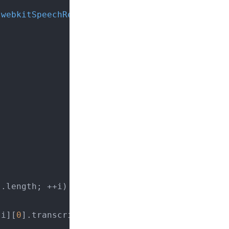
.
webkitSpeechRecognition
();

s
.
length
; ++i) {

[i][
0
].
transcript
);
