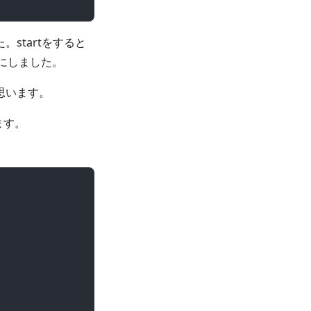
startをすると
うにしました。
思います。
きます。