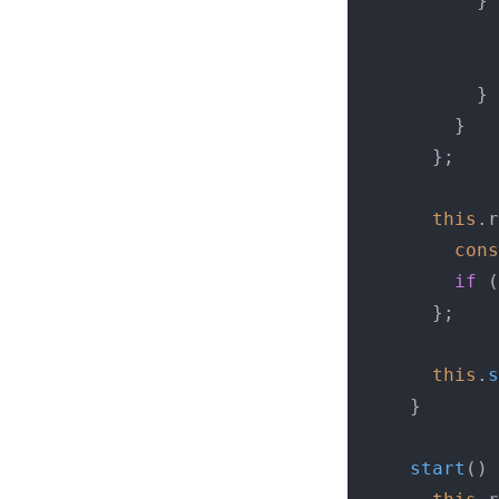
          } 
          }

        }

      };

this
.
r
cons
if
 (
      };

this
.
s
    }

start
(
) 