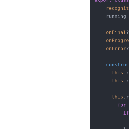
export
class
recognit
    running 
onFinal
?
onProgre
onError
?
construc
this
.
r
this
.
r
this
.
r
for
 
if