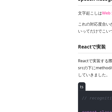
文字起こしは
Web 
これの対応度合い
いってだけでこい
Reactで実装
Reactで実装
srcの下にmetho
していきました。
ts
// recogniti