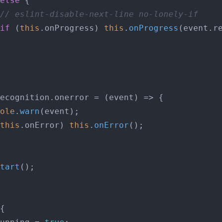
else
 {

// eslint-disable-next-line no-lonely-if
if
 (
this
.
onProgress
) 
this
.
onProgress
(event.
r
ecognition
.
onerror
 = 
(
event
) =>
 {

ole
.
warn
(event);

this
.
onError
) 
this
.
onError
();

tart
();

{
