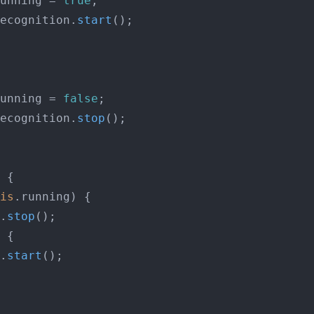
unning
 = 
true
;

ecognition
.
start
();

unning
 = 
false
;

ecognition
.
stop
();

 {

is
.
running
) {

.
stop
();

 {

.
start
();
