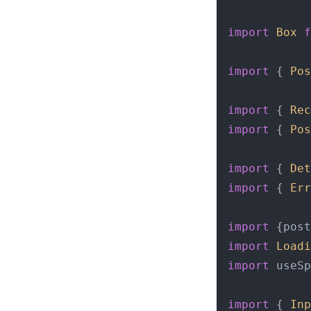
import
Box
f
import
 { 
Pos
import
 { 
Rec
import
 { 
Pos
import
 { 
Det
import
 { 
Err
import
 {post
import
Loadi
import
 useSp
import
 { 
Inp